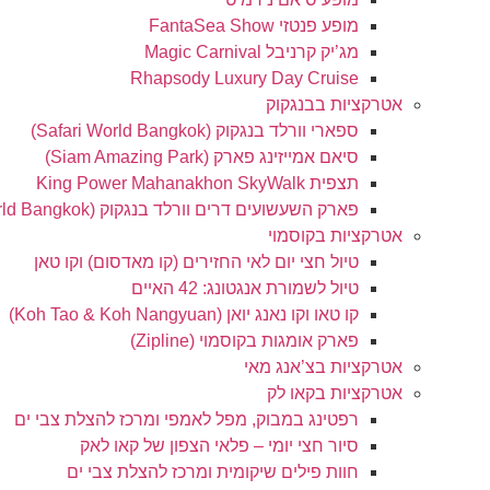
מופע פנטזי FantaSea Show
מג’יק קרניבל Magic Carnival
Rhapsody Luxury Day Cruise
אטרקציות בבנגקוק
ספארי וורלד בנגקוק (Safari World Bangkok)
סיאם אמייזינג פארק (Siam Amazing Park)
תצפית King Power Mahanakhon SkyWalk
פארק השעשועים דרים וורלד בנגקוק (Dream World Bangkok)
אטרקציות בקוסמוי
טיול חצי יום לאי החזירים (קו מאדסום) וקו טאן
טיול לשמורת אנגטונג: 42 האיים
קו טאו וקו נאנג יואן (Koh Tao & Koh Nangyuan)
פארק אומגות בקוסמוי (Zipline)
אטרקציות בצ’אנג מאי
אטרקציות בקאו לק
רפטינג במבוק, מפל לאמפי ומרכז להצלת צבי ים
סיור חצי יומי – פלאי הצפון של קאו לאק
חוות פילים שיקומית ומרכז להצלת צבי ים