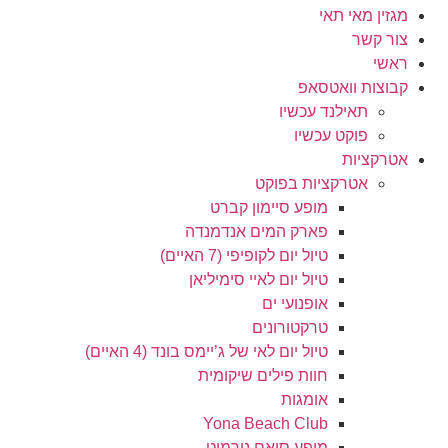
מגזין מאי תאי
צור קשר
ראשי
קבוצות וואטסאפ
תאילנד עכשיו
פוקט עכשיו
אטרקציות
אטרקציות בפוקט
מופע סיימון קברט
פארק המים אנדמנדה
טיול יום לקופיפי (7 האיים)
טיול יום לאיי סימיליאן
אופנועי ים
טרקטורונים
טיול יום לאי של ג’יימס בונד (4 האיים)
חוות פילים שיקומית
אומגות
Yona Beach Club
מופע סיאם נירמיט