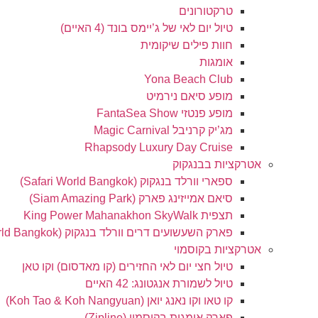
טרקטורונים
טיול יום לאי של ג’יימס בונד (4 האיים)
חוות פילים שיקומית
אומגות
Yona Beach Club
מופע סיאם נירמיט
מופע פנטזי FantaSea Show
מג’יק קרניבל Magic Carnival
Rhapsody Luxury Day Cruise
אטרקציות בבנגקוק
ספארי וורלד בנגקוק (Safari World Bangkok)
סיאם אמייזינג פארק (Siam Amazing Park)
תצפית King Power Mahanakhon SkyWalk
פארק השעשועים דרים וורלד בנגקוק (Dream World Bangkok)
אטרקציות בקוסמוי
טיול חצי יום לאי החזירים (קו מאדסום) וקו טאן
טיול לשמורת אנגטונג: 42 האיים
קו טאו וקו נאנג יואן (Koh Tao & Koh Nangyuan)
פארק אומגות בקוסמוי (Zipline)