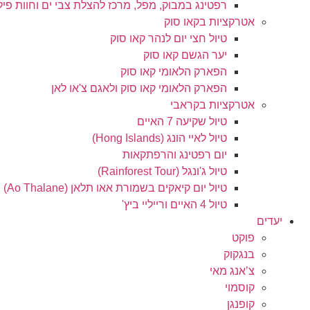
רפטינג במבוק, מפל, מרכז להצלת צבי ים וחוות פיל
אטרקציות בקאו סוק
טיול חצי יום לנהר קאו סוק
יער הגשם קאו סוק
הפארק הלאומי קאו סוק
הפארק הלאומי קאו סוק ולאגם צ'או לאן
אטרקציות בקראבי
טיול שקיעה 7 האיים
טיול לאיי הונג (Hong Islands)
יום רפטינג והרפתקאות
טיול ג'ונגל (Rainforest Tour)
טיול יום קיאקים בשמורת אאו תלאן (Ao Thalane)
טיול 4 האיים ורייליי ביץ'
יעדים
פוקט
בנגקוק
צ’אנג מאי
קוסמוי
קופנגן