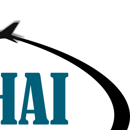
דלג
לתוכן