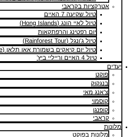
אטרקציות בקראבי
טיול שקיעה 7 האיים
טיול לאיי הונג (Hong Islands)
יום רפטינג והרפתקאות
טיול ג'ונגל (Rainforest Tour)
טיול יום קיאקים בשמורת אאו תלאן (Ao Thalane)
טיול 4 האיים ורייליי ביץ'
יעדים
פוקט
בנגקוק
צ’אנג מאי
קוסמוי
קופנגן
קראבי
מלונות
מלונות בפוקט