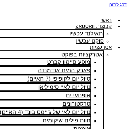
דלג לתוכן
ראשי
קבוצות וואטסאפ
תאילנד עכשיו
פוקט עכשיו
אטרקציות
אטרקציות בפוקט
מופע סיימון קברט
פארק המים אנדמנדה
טיול יום לקופיפי (7 האיים)
טיול יום לאיי סימיליאן
אופנועי ים
טרקטורונים
טיול יום לאי של ג’יימס בונד (4 האיים)
חוות פילים שיקומית
אומגות