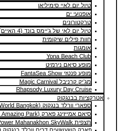
טיול יום לאיי סימיליאן
אופנועי ים
טרקטורונים
טיול יום לאי של ג’יימס בונד (4 האיים)
חוות פילים שיקומית
אומגות
Yona Beach Club
מופע סיאם נירמיט
מופע פנטזי FantaSea Show
מג’יק קרניבל Magic Carnival
Rhapsody Luxury Day Cruise
אטרקציות בבנגקוק
ספארי וורלד בנגקוק (Safari World Bangkok)
סיאם אמייזינג פארק (Siam Amazing Park)
תצפית King Power Mahanakhon SkyWalk
פארק השעשועים דרים וורלד בנגקוק (Dream World Bangkok)