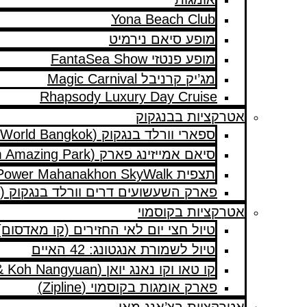
Yona Beach Club
מופע סיאם נירמיט
מופע פנטזי FantaSea Show
מג’יק קרניבל Magic Carnival
Rhapsody Luxury Day Cruise
אטרקציות בבנגקוק
ספארי וורלד בנגקוק (Safari World Bangkok)
סיאם אמייזינג פארק (Siam Amazing Park)
תצפית King Power Mahanakhon SkyWalk
פארק השעשועים דרים וורלד בנגקוק (Dream World Bangkok)
אטרקציות בקוסמוי
טיול חצי יום לאי החזירים (קו מאדסום)
טיול לשמורת אנגטונג: 42 האיים
קו טאו וקו נאנג יואן (Koh Tao & Koh Nangyuan)
פארק אומגות בקוסמוי (Zipline)