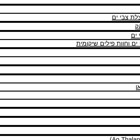
לת צבי ים
ק
 ים
ם וחוות פילים שיקומית
ן