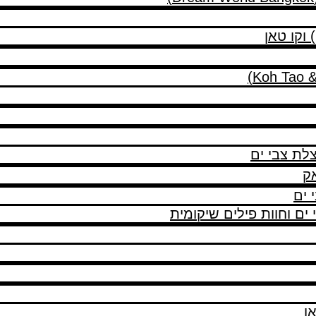
 וקו טאן
לת צבי ים
אק
 ים
ים וחוות פילים שיקומית
ן