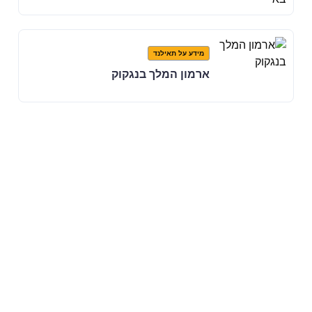
מידע על תאילנד
ארמון המלך בנגקוק
א יודעים מאיפה להתחיל?
שאירו פרטים עכשיו ונסביר
לכם הכול מ-א ועד