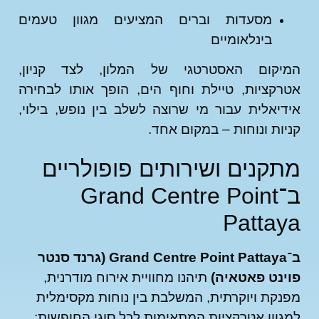
מסעדות וברים המציעים מגוון טעמים
בינלאומיים
יקום האסטרטגי של המלון, לצד קניון,
קציות, טיילת וחוף הים, הופך אותו לבחירה
יאלית עבור מי שרוצה לשלב בין נופש, בילוי,
ות ונוחות – במקום אחד.
קנים ושירותים פופולריים
ב־Grand Centre Point
Patta
ב־Grand Centre Point Pattaya (גרנד סנטר
נט פאטאיה)
תיהנו מחוויית אירוח מודרנית,
קת ויוקרתית, המשלבת בין נוחות מקסימלית
וון אטרקציות המתאימות לכל סוגי החופשות: