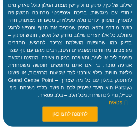
g
וב של כיף, פינוקים ולוקיישן מנצח. המלון כולל פארק מים
e
ודי עם מגלשות, בריכת אינפיניטי מרהיבה המשקיפה
P
רץ, מועדון ילדים מלא פעילויות, מסעדות מצוינות, חדר
a
ר מודרני וספא מפנק שמכניס את הגוף והנפש לרוגע
r
לט. כל אלו יוצרים שילוב מדויק של אקשן, חופש ופינוק –
k
★
וק כמו שחופשה מושלמת צריכה להרגיש. החדרים
R
★
e
צבים, מרווחים ומאובזרים היטב, רבים מהם עם נוף עוצר
★
s
מה לים או לעיר, והאווירה במקום צעירה, מזמינה ומלאת
★
o
גיה טובה. בין אם אתם מחפשים חופשה משפחתית
A
r
ת חוויות, בילוי אורבני לצד שקיעות מרהיבות, או פשוט
v
t
להתפנק במלון עם כל מה שצריך – Grand Centre Point
a
(
Pattaya הוא היעד שיעניק לכם חופשה בלתי נשכחת. כיף,
n
מ
יל, נוף לים ושירות מכל הלב – בלב פטאיה.
i
ל
C
פטאיה
ו
h
ן
להזמנה לחצו כאן
a
נ
w
ו
★
e
ב
★
n