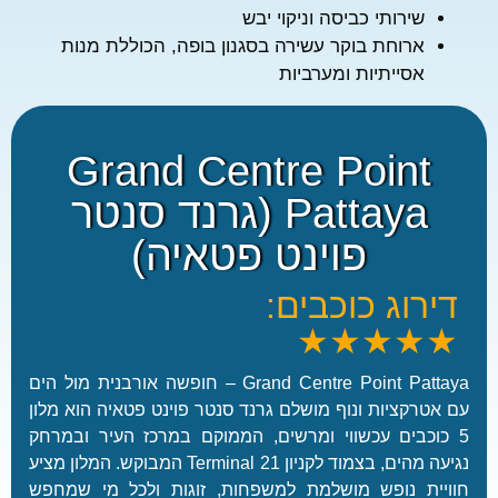
★
שירותי כביסה וניקוי יבש
★
ארוחת בוקר עשירה בסגנון בופה, הכוללת מנות
N
אסייתיות ומערביות
o
v
o
Grand Centre Point
t
e
Pattaya (גרנד סנטר
l
P
פוינט פטאיה)
h
u
ירוג כוכבים:
k
★★★★
e
t
V
Grand Centre Point Pattaya – חופשה אורבנית מול הים
i
אטרקציות ונוף מושלם גרנד סנטר פוינט פטאיה הוא מלון
n
כוכבים עכשווי ומרשים, הממוקם במרכז העיר ובמרחק
t
נגיעה מהים, בצמוד לקניון Terminal 21 המבוקש. המלון מציע
a
יית נופש מושלמת למשפחות, זוגות ולכל מי שמחפש