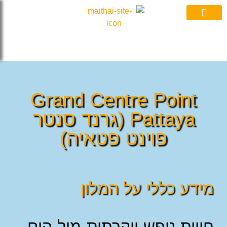
אי תאי
ות וואטסאפ
Grand Centre Point
Pattaya (גרנד סנטר
פוינט פטאיה)
דע כללי על המלון
וית נופש יוקרתית מול הים –