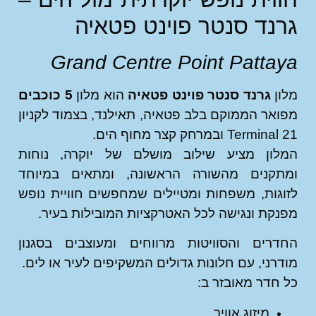
נד סנטר פוינט פטאיה
Grand Centre Point Patta
ן
גרנד סנטר פוינט פטאיה
הוא מלון
5 כוכבים
אר הממוקם בלב פטאיה, תאילנד, בצמוד לקניון
Term ובמרחק קצר מחוף הים.
לון מציע שילוב מושלם של יוקרה, נוחות
תקנים מהשורה הראשונה, ומתאים במיוחד
גות, משפחות ומטיילים שמחפשים חוויית נופש
קת ונגישה לכל האטרקציות המובילות בעיר.
רים והסוויטות מרווחים ומעוצבים בסגנון
רני, עם חלונות גדולים המשקיפים לעיר או לים.
חדר מאובזר ב:
מיזוג אוויר