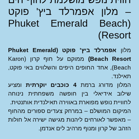
מלון אפמרלד ביץ' פוקט
(Phuket Emerald Beac
Resor
ון
אפמרלד ביץ' פוקט (Phuket Emerald
Beach Resor
ממוקם על חוף קרון (Karon
Beach), אחד החופים היפים והשלווים באי פוקט,
לנד.
לון מדורג ברמת
4 כוכבים יוקרתית
ומציע
לוב אידיאלי בין חופשה משפחתית נינוחה
ויית נופש מפוארת באווירה תאילנדית אותנטית.
קום המושלם – במרחק צעדים ספורים מהחוף
אפשר לאורחים ליהנות מגישה ישירה אל חולות
ב של קרון ומנוף מרהיב לים אנדמן.