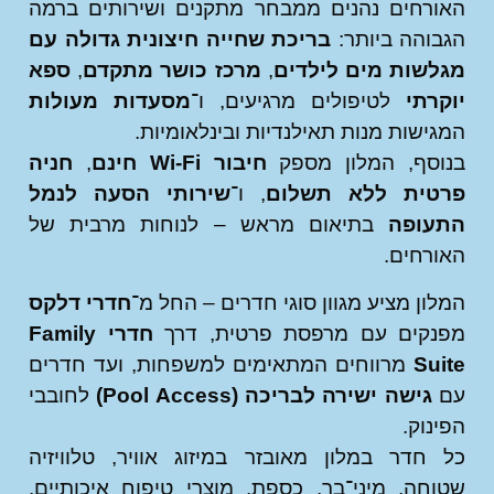
רחים נהנים ממבחר מתקנים ושירותים ברמה
והה ביותר:
בריכת שחייה חיצונית גדולה עם
לשות מים לילדים
,
מרכז כושר מתקדם
,
ספא
רתי
לטיפולים מרגיעים, ו־
מסעדות מעולות
ישות מנות תאילנדיות ובינלאומיות.
וסף, המלון מספק
חיבור Wi-Fi חינם
,
חניה
טית ללא תשלום
, ו־
שירותי הסעה לנמל
עופה
בתיאום מראש – לנוחות מרבית של
רחים.
ון מציע מגוון סוגי חדרים – החל מ־
חדרי דלקס
נקים עם מרפסת פרטית, דרך
חדרי Family
Su
מרווחים המתאימים למשפחות, ועד חדרים
גישה ישירה לבריכה (Pool Access)
לחובבי
נוק.
חדר במלון מאובזר במיזוג אוויר, טלוויזיה
חה, מיני־בר, כספת, מוצרי טיפוח איכותיים,