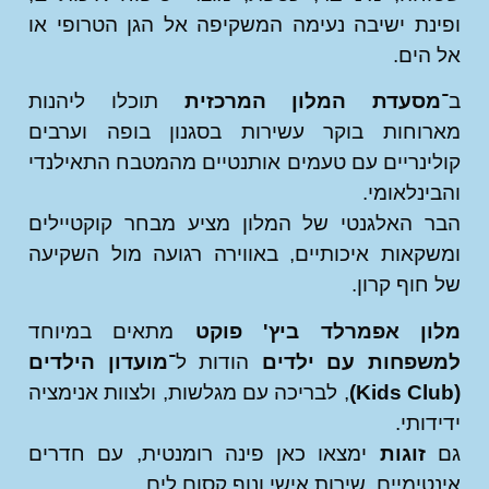
נת ישיבה נעימה המשקיפה אל הגן הטרופי או
הים.
סעדת המלון המרכזית
תוכלו ליהנות
רוחות בוקר עשירות בסגנון בופה וערבים
ינריים עם טעמים אותנטיים מהמטבח התאילנדי
ינלאומי.
 האלגנטי של המלון מציע מבחר קוקטיילים
קאות איכותיים, באווירה רגועה מול השקיעה
חוף קרון.
ון אפמרלד ביץ' פוקט
מתאים במיוחד
שפחות עם ילדים
הודות ל־
מועדון הילדים
, לבריכה עם מגלשות, ולצוות אנימציה
דותי.
זוגות
ימצאו כאן פינה רומנטית, עם חדרים
טימיים, שירות אישי ונוף קסום לים.