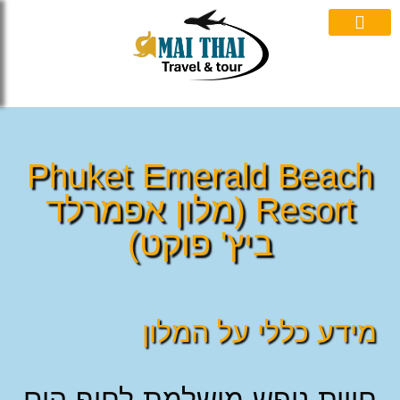
אי תאי
ות וואטסאפ
Phuket Emerald Beac
Resort (מלון אפמרלד
ביץ' פוקט)
דע כללי על המלון
וית נופש מושלמת לחוף הים