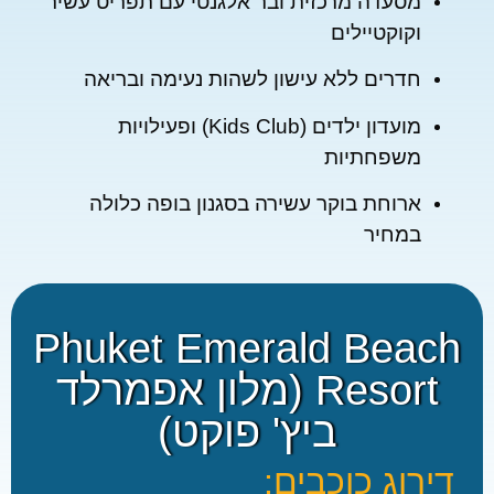
מסעדה מרכזית ובר אלגנטי עם תפריט עשיר
וקוקטיילים
חדרים ללא עישון לשהות נעימה ובריאה
מועדון ילדים (Kids Club) ופעילויות
משפחתיות
ארוחת בוקר עשירה בסגנון בופה כלולה
במחיר
Phuket Emerald Beac
Resort (מלון אפמרלד
★
★
ביץ' פוקט)
★
★
★
★
ירוג כוכבים:
★
★