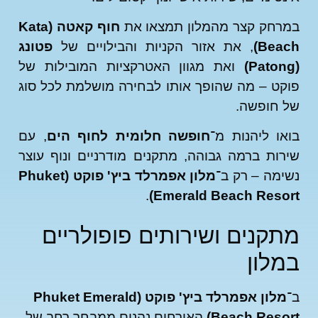
רחק קצר מהמלון תמצאו את
חוף קאטה (Kata
Bea
, את אזור הקניות והבילויים של
פטונג
ואת מגוון האטרקציות המובילות של
ט – מה שהופך אותו לבחירה מושלמת לכל סוג
 חופשה.
ו ליהנות מ־
חופשה חלומית לחוף הים
, עם
ות ברמה גבוהה, מתקנים מודרניים ונוף עוצר
מה – רק ב־
מלון אפמרלד ביץ' פוקט (Phuket
.
Emerald Beach Reso
קנים ושירותים פופולריים
לון
מלון אפמרלד ביץ' פוקט (Phuket Emerald
Beach Reso
האורחים נהנים ממבחר רחב של