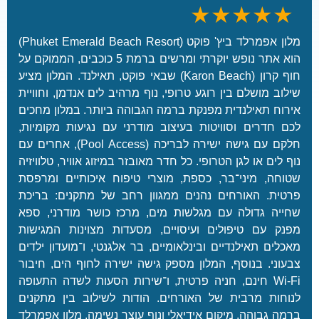
★
★
★★★★
P
M
h
מלון אפמרלד ביץ' פוקט (Phuket Emerald Beach Resort)
o
u
v
הוא אתר נופש יוקרתי ומרשים ברמת 5 כוכבים, הממוקם על
l
e
חוף קרון (Karon Beach) שבאי פוקט, תאילנד. המלון מציע
a
n
וב מושלם בין רוגע טרופי, נוף מרהיב לים אנדמן, וחוויית
y
p
וח תאילנדית מפנקת ברמה הגבוהה ביותר. במלון מחכים
B
i
 חדרים וסוויטות בעיצוב מודרני עם נגיעות מקומיות,
a
c
חלקם עם גישה ישירה לבריכה (Pool Access), אחרים עם
y
k
 לים או לגן הטרופי. כל חדר מאובזר במיזוג אוויר, טלוויזיה
,
M
A
חה, מיני־בר, כספת, מוצרי טיפוח איכותיים ומרפסת
y
R
ית. האורחים נהנים ממגוון רחב של מתקנים: בריכת
t
i
יה גדולה עם מגלשות מים, מרכז כושר מודרני, ספא
h
t
ק עם טיפולים ועיסויים, מסעדות מצוינות המגישות
H
z
o
לים תאילנדיים ובינלאומיים, בר אלגנטי, ו־מועדון ילדים
-
t
וני. בנוסף, המלון מספק גישה ישירה לחוף הים, חיבור
C
e
Wi-Fi חינם, חניה פרטית, ו־שירות הסעות לשדה התעופה
a
l
חות מרבית של האורחים. הודות לשילוב בין מתקנים
r
P
ה גבוהה, מיקום אידיאלי ונוף עוצר נשימה, מלון אפמרלד