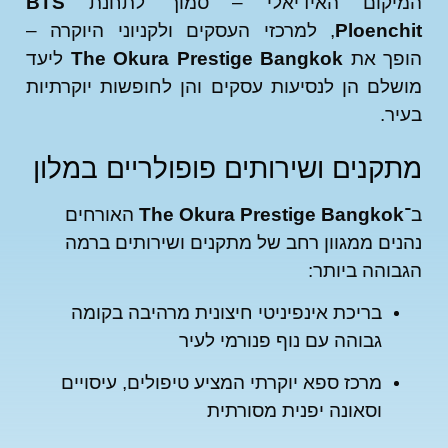
יקום האידיאלי – סמוך לתחנת
BTS
Ploenc
, למרכזי העסקים ולקניוני היוקרה –
פך את
The Okura Prestige Bangkok
ליעד
לם הן לנסיעות עסקים והן לחופשות יוקרתיות
ר.
קנים ושירותים פופולריים במלון
The Okura Prestige Bangko
האורחים
ים ממגוון רחב של מתקנים ושירותים ברמה
והה ביותר:
בריכת אינפיניטי חיצונית מרהיבה בקומה
גבוהה עם נוף פנורמי לעיר
מרכז ספא יוקרתי המציע טיפולים, עיסויים
וסאונה יפנית מסורתית