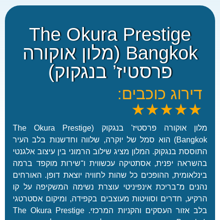
★
★
★
The Okura Prestige
★
★
★
★
Bangkok (מלון אוקורה
★
P
★
פרסטיז’ בנגקוק)
h
★
u
G
k
ירוג כוכבים:
r
e
★★★★
a
t
n
E
d
מלון אוקורה פרסטיז' בנגקוק (The Okura Prestige
m
e
Bangkok) הוא סמל של יוקרה, שלווה וחדשנות בלב העיר
e
C
ססת בנגקוק. המלון מציג שילוב הרמוני בין עיצוב אלגנטי
r
e
ראה יפנית, אסתטיקה עכשווית ו־שירות מוקפד ברמה
a
n
l
לאומית, ההופכים כל שהות לחוויה יוצאת דופן. האורחים
t
d
ים מ־בריכת אינפיניטי עוצרת נשימה המשקיפה על קו
r
B
יע, חדרים וסוויטות מעוצבים בקפידה, ומיקום אסטרטגי
e
e
★
בלב אזור העסקים והקניות המרכזי. The Okura Prestige
P
a