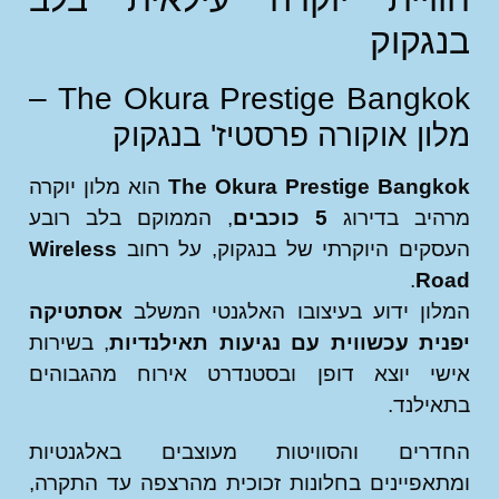
גקוק
The Okura Prestige Bangkok –
ון אוקורה פרסטיז' בנגקוק
The Okura Prestige Bangk
הוא מלון יוקרה
היב בדירוג
5 כוכבים
, הממוקם בלב רובע
קים היוקרתי של בנגקוק, על רחוב
Wireless
.
Ro
ון ידוע בעיצובו האלגנטי המשלב
אסתטיקה
ית עכשווית עם נגיעות תאילנדיות
, בשירות
שי יוצא דופן ובסטנדרט אירוח מהגבוהים
ילנד.
דרים והסוויטות מעוצבים באלגנטיות
אפיינים בחלונות זכוכית מהרצפה עד התקרה,