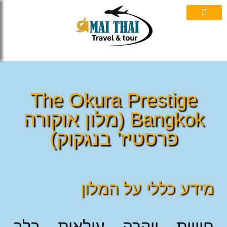
אי תאי
ות וואטסאפ
The Okura Prestige
Bangkok (מלון אוקורה
פרסטיז’ בנגקוק)
דע כללי על המלון
ויית יוקרה עילאית בלב